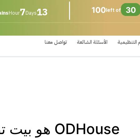
7
13
100
30
left of
ins
Hour
Days
 التنظيمية
الأسئلة الشائعة
تواصل معنا
ODHouse هو بيت تطوير تنظيمي علمي