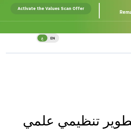
Activate the Values Scan Offer
Rema
EN
ع