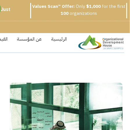
Values Scan™ Offer
:
Only
$1,000
for the first
Just
100
organizations
الرئيسية
عن المؤسسة
القيم