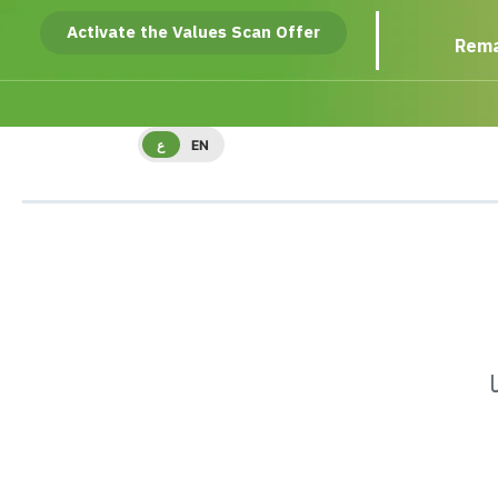
Activate the Values Scan Offer
Rema
EN
ع