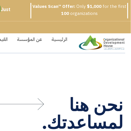
Values Scan™ Offer
:
Only
$1,000
for the first
Just
100
organizations
الرئيسية
عن المؤسسة
القيم
نحن هنا
لمساعدتك.